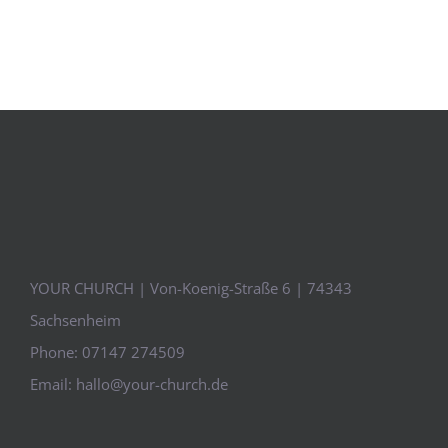
YOUR CHURCH | Von-Koenig-Straße 6 | 74343
Sachsenheim
Phone:
07147 274509
Email:
hallo@your-church.de