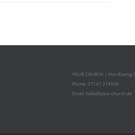
YOUR CHURCH | Von-Koenig-S
Phone:
07147 274509
Email:
hallo@your-church.de