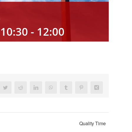
t
10:30
-
12:00
ebook
Twitter
Reddit
LinkedIn
WhatsApp
Tumblr
Pinterest
Xing
Quality Time