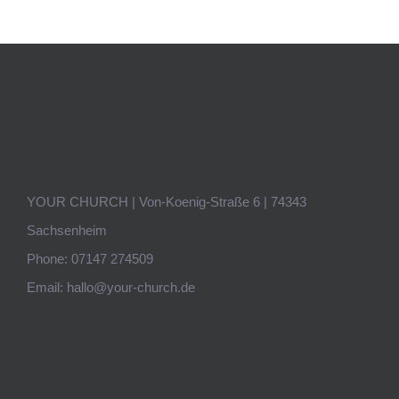
YOUR CHURCH | Von-Koenig-Straße 6 | 74343
Sachsenheim
Phone:
07147 274509
Email:
hallo@your-church.de