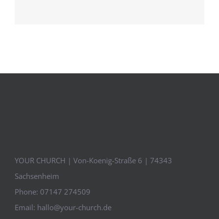
YOUR CHURCH | Von-Koenig-Straße 6 | 74343
Sachsenheim
Phone:
07147 274509
Email:
hallo@your-church.de