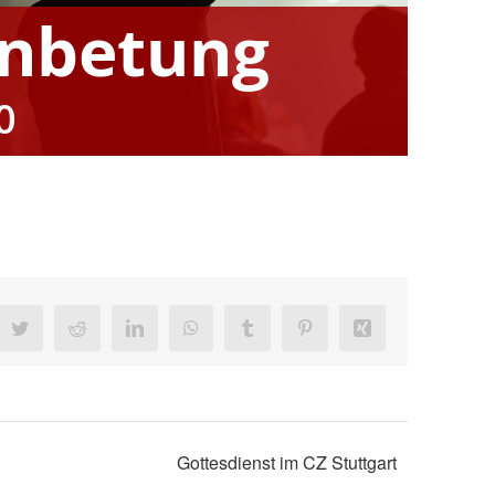
Anbetung
0
ebook
Twitter
Reddit
LinkedIn
WhatsApp
Tumblr
Pinterest
Xing
Gottesdienst im CZ Stuttgart