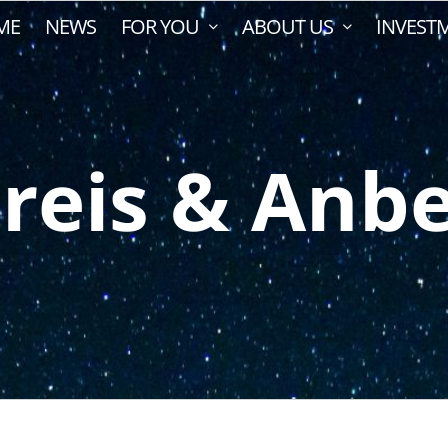
ME
NEWS
FOR YOU
ABOUT US
INVEST
reis & Anb