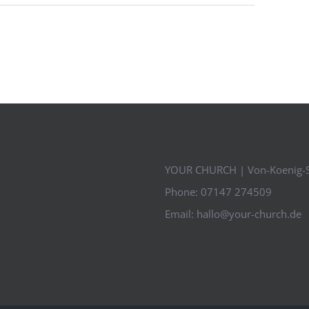
YOUR CHURCH | Von-Koenig-S
Phone:
07147 274509
Email:
hallo@your-church.de