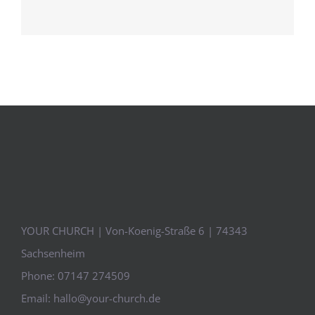
YOUR CHURCH | Von-Koenig-Straße 6 | 74343
Sachsenheim
Phone:
07147 274509
Email:
hallo@your-church.de