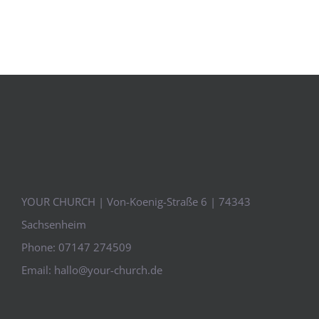
YOUR CHURCH | Von-Koenig-Straße 6 | 74343
Sachsenheim
Phone:
07147 274509
Email:
hallo@your-church.de