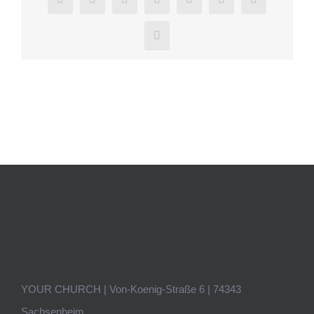
Xing
YOUR CHURCH | Von-Koenig-Straße 6 | 74343
Sachsenheim